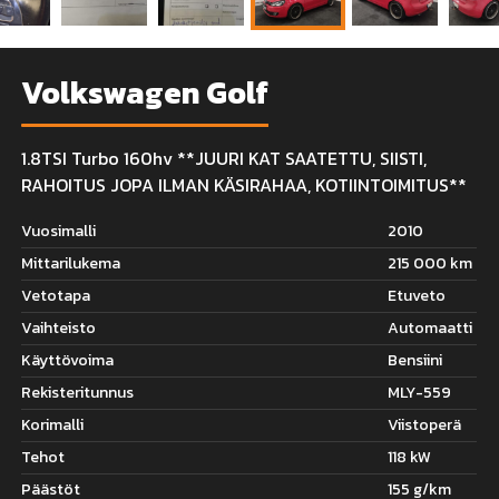
Volkswagen Golf
1.8TSI Turbo 160hv **JUURI KAT SAATETTU, SIISTI,
RAHOITUS JOPA ILMAN KÄSIRAHAA, KOTIINTOIMITUS**
Vuosimalli
2010
Mittarilukema
215 000 km
Vetotapa
Etuveto
Vaihteisto
Automaatti
Käyttövoima
Bensiini
Rekisteritunnus
MLY-559
Korimalli
Viistoperä
Tehot
118 kW
Päästöt
155 g/km