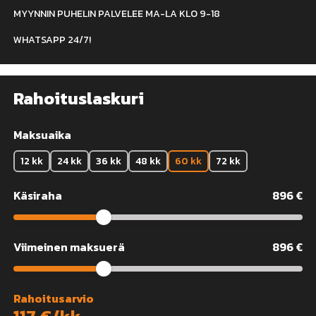
MYYNNIN PUHELIN PALVELEE MA-LA KLO 9-18
WHATSAPP 24/7!
Rahoituslaskuri
Maksuaika
12 kk
24 kk
36 kk
48 kk
60 kk
72 kk
Käsiraha
896
€
Viimeinen maksuerä
896
€
Rahoitusarvio