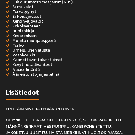
Lukkiutumattomat jarrut (ABS)
Sumuvalot
Turvatyynyt
Erikoisajovalot
Xenon-ajovalot
Erikoisvanteet
Huoltokirja
Kesärenkaat
Monitoimiohjauspyörä
Turbo
Urheilullinen alusta
Vetokoukku
Kaadettavat takaistuimet
Kevytmetallivanteet
Audio-liitäntä
Äänentoistojärjestelmä
Lisätiedot
ERITTÄIN SIISTI JA HYVÄKUNTOINEN
ÖLJYNKULUTUSREMONTTI TEHTY 2021, SILLOIN VAIHDETTU
MÄNNÄNRENKAAT, VESIPUMPPU, KANSI KONEISTETTU,
JAKOKETJU UUSITTU. NÄISTÄ MERKINNÄT HUOLTOKIRJASSA.