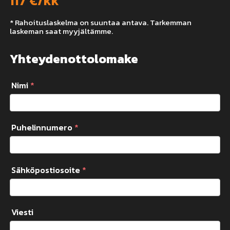
117
€/kk
* Rahoituslaskelma on suuntaa antava. Tarkemman
laskeman saat myyjältämme.
Yhteydenottolomake
Nimi
*
Puhelinnumero
*
Sähköpostiosoite
*
Viesti