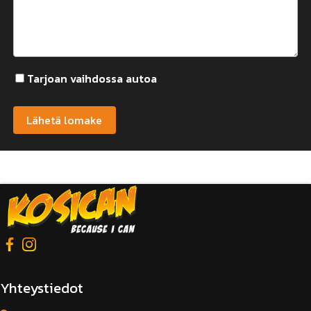
Tarjoan vaihdossa autoa
Vaihtoajoneuvon tiedot
Alternative:
Merkki
Malli
Vuosimalli
Yhteystiedot