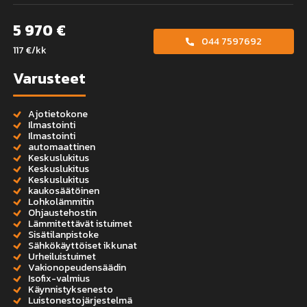
5 970 €
044 7597692
117 €/kk
Varusteet
Ajotietokone
Ilmastointi
Ilmastointi
automaattinen
Keskuslukitus
Keskuslukitus
Keskuslukitus
kaukosäätöinen
Lohkolämmitin
Ohjaustehostin
Lämmitettävät istuimet
Sisätilanpistoke
Sähkökäyttöiset ikkunat
Urheiluistuimet
Vakionopeudensäädin
Isofix-valmius
Käynnistyksenesto
Luistonestojärjestelmä