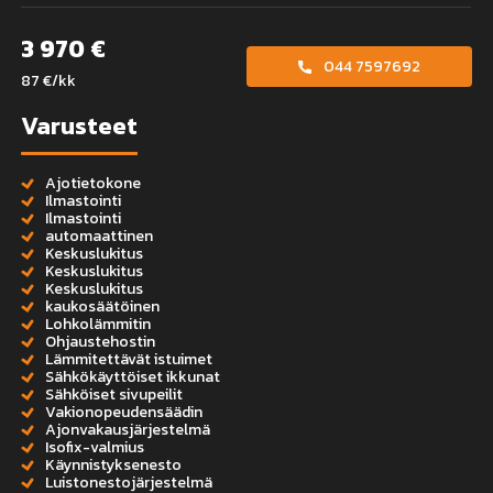
3 970 €
044 7597692
87 €/kk
Varusteet
Ajotietokone
Ilmastointi
Ilmastointi
automaattinen
Keskuslukitus
Keskuslukitus
Keskuslukitus
kaukosäätöinen
Lohkolämmitin
Ohjaustehostin
Lämmitettävät istuimet
Sähkökäyttöiset ikkunat
Sähköiset sivupeilit
Vakionopeudensäädin
Ajonvakausjärjestelmä
Isofix-valmius
Käynnistyksenesto
Luistonestojärjestelmä