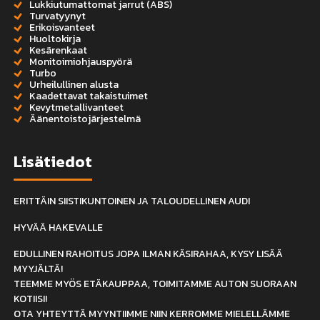
Lukkiutumattomat jarrut (ABS)
Turvatyynyt
Erikoisvanteet
Huoltokirja
Kesärenkaat
Monitoimiohjauspyörä
Turbo
Urheilullinen alusta
Kaadettavat takaistuimet
Kevytmetallivanteet
Äänentoistojärjestelmä
Lisätiedot
ERITTÄIN SIISTIKUNTOINEN JA TALOUDELLINEN AUDI
HYVÄÄ HAKEVALLE
EDULLINEN RAHOITUS JOPA ILMAN KÄSIRAHAA, KYSY LISÄÄ
MYYJÄLTÄ!
TEEMME MYÖS ETÄKAUPPAA, TOIMITAMME AUTON SUORAAN
KOTIISI!
OTA YHTEYTTÄ MYYNTIIMME NIIN KERROMME MIELELLÄMME