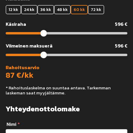
12 kk
24 kk
36 kk
48 kk
60 kk
72 kk
Käsiraha
596
€
Viimeinen maksuerä
596
€
Rahoitusarvio
87
€/kk
* Rahoituslaskelma on suuntaa antava. Tarkemman
laskeman saat myyjältämme.
Yhteydenottolomake
Nimi
*