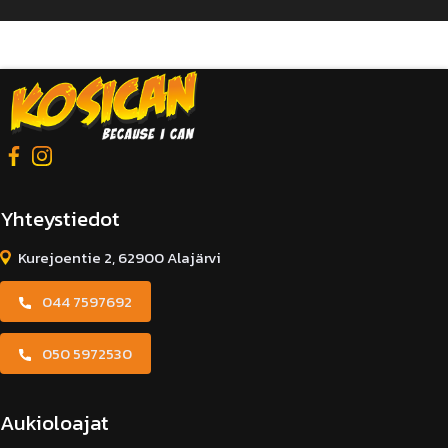
Alternative:
Merkki
Malli
Vuosimalli
Yhteystiedot
Rekisterinumero
Kurejoentie 2, 62900 Alajärvi
044 7597692
Mittarilukema
050 5972530
Aukioloajat
Lisätiedot